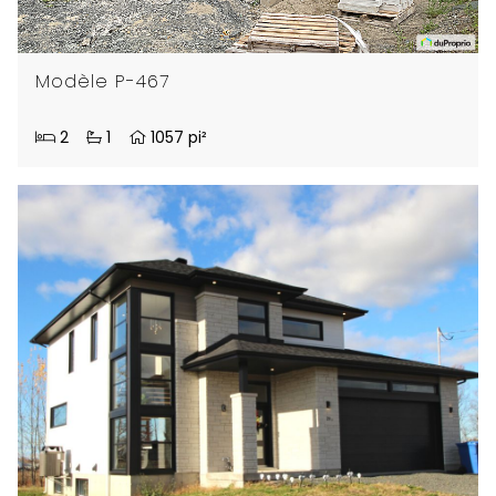
Modèle P-467
2
1
1057 pi²