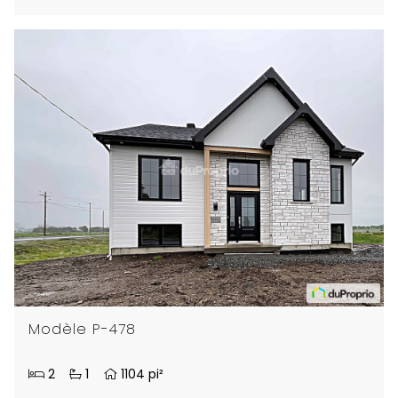
Modèle P-478
2
1
1104 pi²