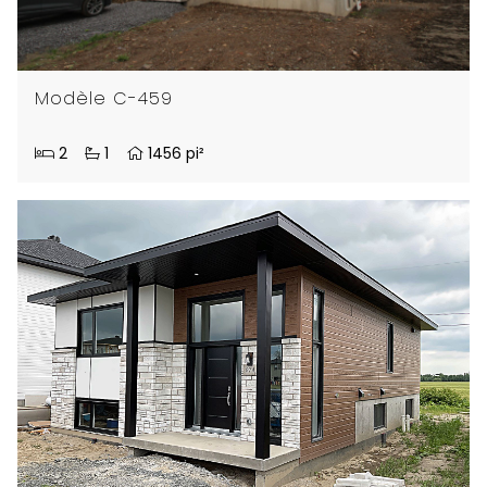
Modèle C-459
2
1
1456 pi²