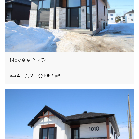
Modèle P-474
4
2
1057 pi²