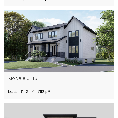
Modèle J-481
4
2
762 pi²