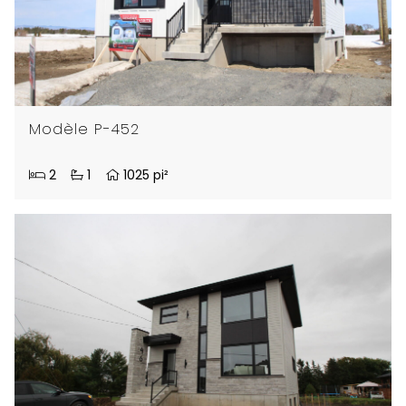
Modèle P-452
2
1
1025 pi²