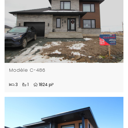
Modèle C-486
3
1
1824 pi²