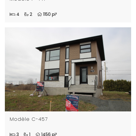
4
2
1150 pi²
Modèle C-457
3
1
1456 pi²