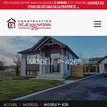
DÉCOUVREZ NOTRE MAISON MODÈLE
À VENDRE
À ST-ISIDORE.
CLIQUEZ ICI
POUR LES DÉTAILS DE LA PROPRIÉTÉ →
MODÈLE P-426
ACCUEIL
MODÈLES
MODÈLE P-426