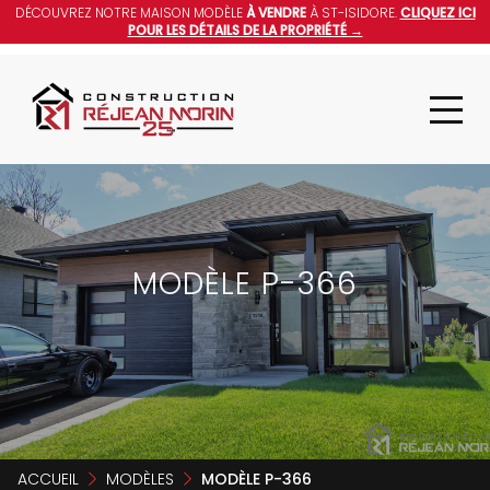
DÉCOUVREZ NOTRE MAISON MODÈLE
À VENDRE
À ST-ISIDORE.
CLIQUEZ ICI
POUR LES DÉTAILS DE LA PROPRIÉTÉ →
MODÈLE P-366
ACCUEIL
MODÈLES
MODÈLE P-366