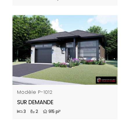
Modèle P-1012
SUR DEMANDE
3
2
915 pi²