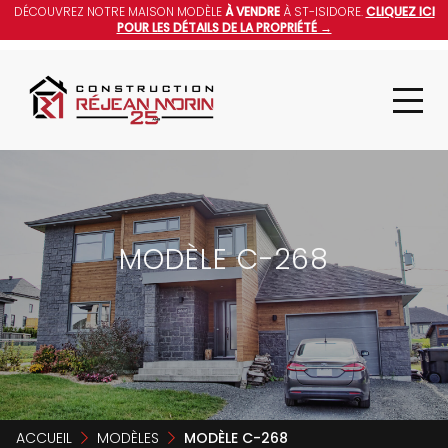
DÉCOUVREZ NOTRE MAISON MODÈLE
À VENDRE
À ST-ISIDORE.
CLIQUEZ ICI
POUR LES DÉTAILS DE LA PROPRIÉTÉ →
MODÈLE C-268
ACCUEIL
MODÈLES
MODÈLE C-268