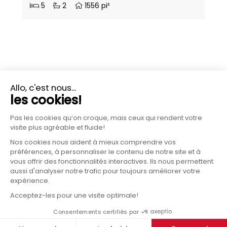
5
2
1556 pi²
PLUS D'INFORMATIONS?
CONTACTEZ-NOUS
2019 - 2026 Construction Réjean Morin, tous droits
réservés
|
RBQ: 8262-2275-48
|
Site web
Graph Synergie
.