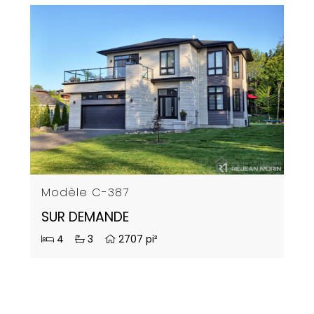
Modèle C-387
SUR DEMANDE
4
3
2707 pi²