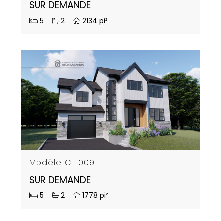
SUR DEMANDE
5
2
2134 pi²
Modèle C-1009
SUR DEMANDE
5
2
1778 pi²