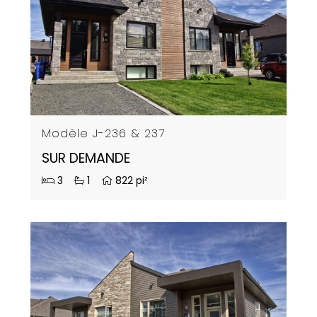
Modèle J-236 & 237
SUR DEMANDE
3
1
822 pi²