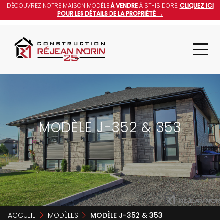
DÉCOUVREZ NOTRE MAISON MODÈLE
À VENDRE
À ST-ISIDORE.
CLIQUEZ ICI
POUR LES DÉTAILS DE LA PROPRIÉTÉ →
MODÈLE J-352 & 353
ACCUEIL
MODÈLES
MODÈLE J-352 & 353