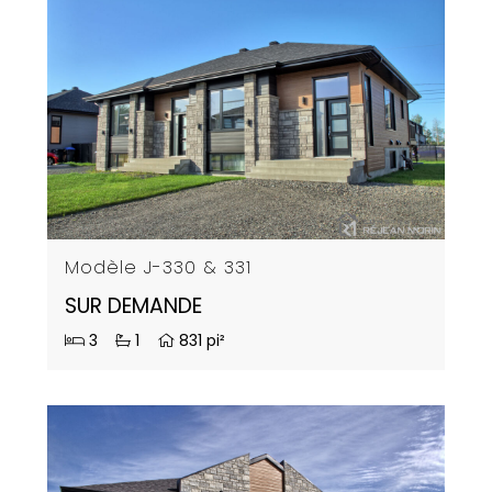
Modèle J-330 & 331
SUR DEMANDE
3
1
831 pi²