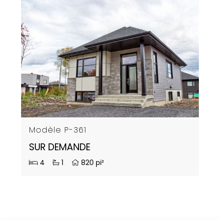
Modèle P-361
SUR DEMANDE
4
1
820 pi²