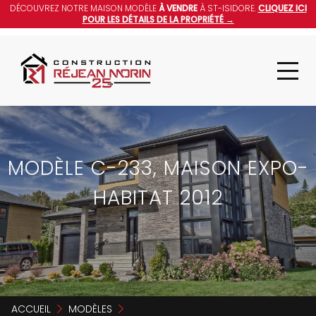
DÉCOUVREZ NOTRE MAISON MODÈLE
À VENDRE
À ST-ISIDORE.
CLIQUEZ ICI
POUR LES DÉTAILS DE LA PROPRIÉTÉ →
MODÈLE C-233, MAISON EXPO-
HABITAT 2012
ACCUEIL
MODÈLES