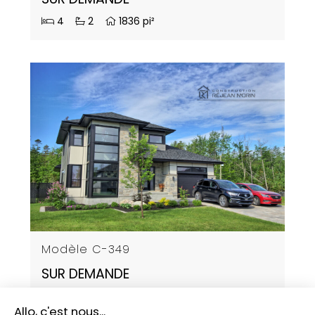
4
2
1836 pi²
Modèle C-349
SUR DEMANDE
5
2
1728 pi²