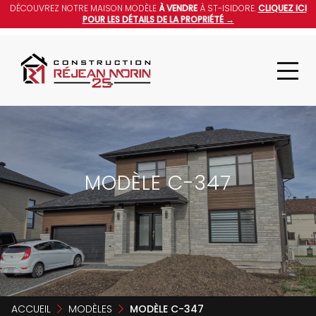
DÉCOUVREZ NOTRE MAISON MODÈLE
À VENDRE
À ST-ISIDORE.
CLIQUEZ ICI
POUR LES DÉTAILS DE LA PROPRIÉTÉ →
MODÈLE C-347
ACCUEIL
MODÈLES
MODÈLE C-347