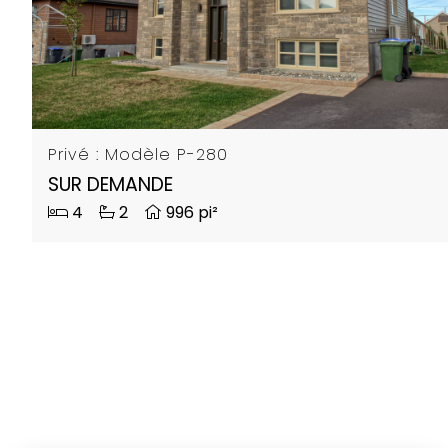
Privé : Modèle P-280
SUR DEMANDE
4
2
996 pi²