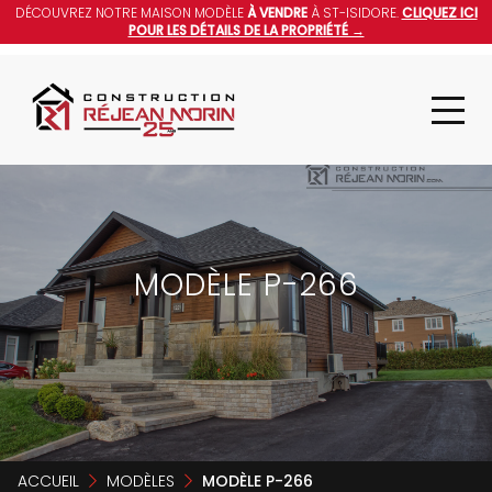
DÉCOUVREZ NOTRE MAISON MODÈLE
À VENDRE
À ST-ISIDORE.
CLIQUEZ ICI
POUR LES DÉTAILS DE LA PROPRIÉTÉ →
MODÈLE P-266
ACCUEIL
MODÈLES
MODÈLE P-266