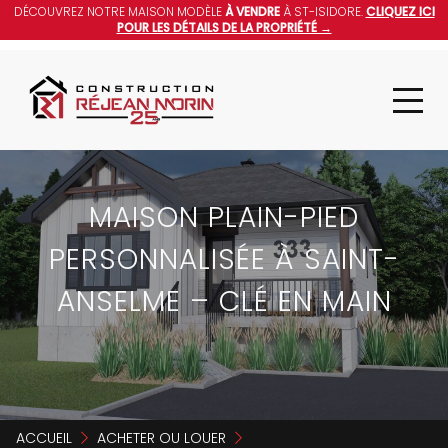
DÉCOUVREZ NOTRE MAISON MODÈLE
À VENDRE
À ST-ISIDORE.
CLIQUEZ ICI
POUR LES DÉTAILS DE LA PROPRIÉTÉ →
MAISON PLAIN-PIED
PERSONNALISÉE À SAINT-
ANSELME – CLÉ EN MAIN
ACCUEIL
ACHETER OU LOUER