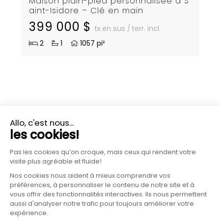
Maison plain-pied personnalisée à S
aint-Isidore – Clé en main
399 000 $
tx en sus / terr. incl.
2
1
1057 pi²
PLUS D'INFORMATIONS?
CONTACTEZ-NOUS