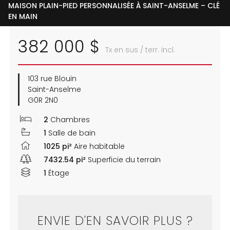
MAISON PLAIN-PIED PERSONNALISÉE À SAINT-ANSELME – CLÉ
EN MAIN
382 000 $
Tx en sus / terr. incl.
103 rue Blouin
Saint-Anselme
G0R 2N0
2
Chambres
1
Salle de bain
1025 pi²
Aire habitable
7432.54 pi²
Superficie du terrain
1
Étage
ENVIE D'EN SAVOIR PLUS ?