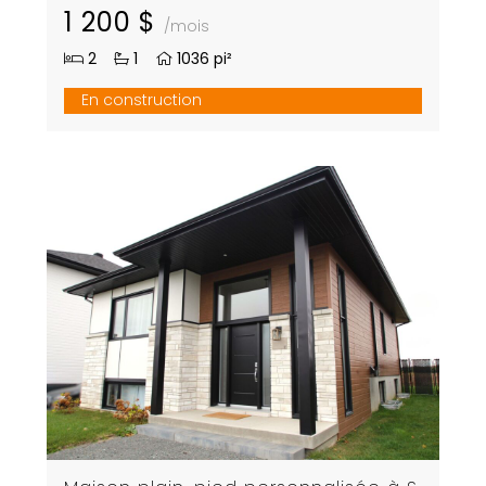
1 200 $
/mois
2
1
1036 pi²
En construction