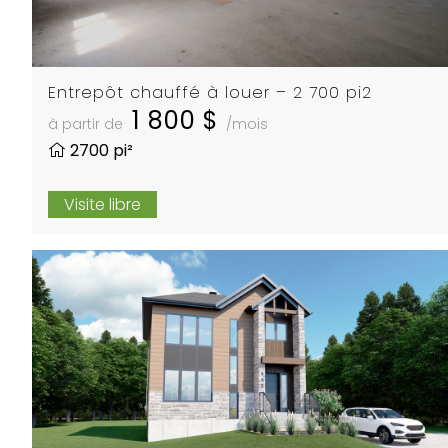
Entrepôt chauffé à louer – 2 700 pi2
1 800 $
à partir de
/mois
2700 pi²
Visite libre