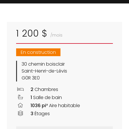
1 200 $
/mois
En construction
30 chemin boisclair
Saint-Henri-de-Lévis
G0R 3E0
2
Chambres
1
Salle de bain
1036 pi²
Aire habitable
3
Étages