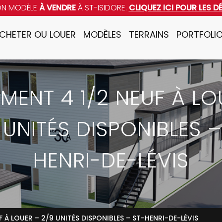
ON MODÈLE
À VENDRE
À ST-ISIDORE.
CLIQUEZ ICI POUR LES D
CHETER OU LOUER
MODÈLES
TERRAINS
PORTFOLI
MENT 4 1/2 NEUF À LO
 UNITÉS DISPONIBLES –
HENRI-DE-LÉVIS
 À LOUER – 2/9 UNITÉS DISPONIBLES – ST-HENRI-DE-LÉVIS