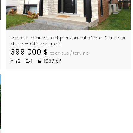
Maison plain-pied personnalisée à Saint-Isi
dore – Clé en main
399 000 $
tx en sus / terr. incl.
2
1
1057 pi²