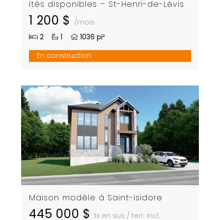
ités disponibles – St-Henri-de-Lévis
1 200 $
/mois
2
1
1036 pi²
En construction
Maison modèle à Saint-Isidore
445 000 $
tx en sus / terr. incl.