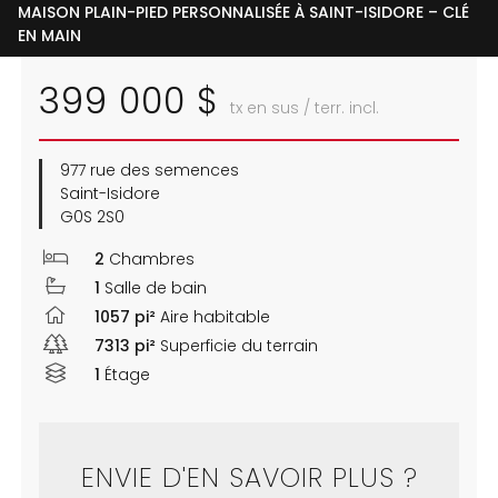
MAISON PLAIN-PIED PERSONNALISÉE À SAINT-ISIDORE – CLÉ
EN MAIN
399 000 $
tx en sus / terr. incl.
977 rue des semences
Saint-Isidore
G0S 2S0
2
Chambres
1
Salle de bain
1057 pi²
Aire habitable
7313 pi²
Superficie du terrain
1
Étage
ENVIE D'EN SAVOIR PLUS ?