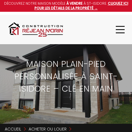
DÉCOUVREZ NOTRE MAISON MODÈLE
À VENDRE
À ST-ISIDORE.
CLIQUEZ ICI
POUR LES DÉTAILS DE LA PROPRIÉTÉ →
MAISON PLAIN-PIED
PERSONNALISÉE À SAINT-
ISIDORE – CLÉ EN MAIN
ACCUEIL
ACHETER OU LOUER