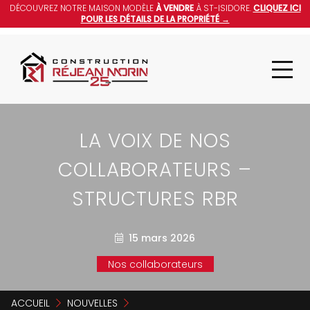
DÉCOUVREZ NOTRE MAISON MODÈLE
À VENDRE
À ST-ISIDORE.
CLIQUEZ ICI
POUR LES DÉTAILS DE LA PROPRIÉTÉ →
LA VOIX DE NOS
COLLABORATEURS –
STRUCTURES RBR
15 mars 2026
Nos collaborateurs
ACCUEIL
NOUVELLES