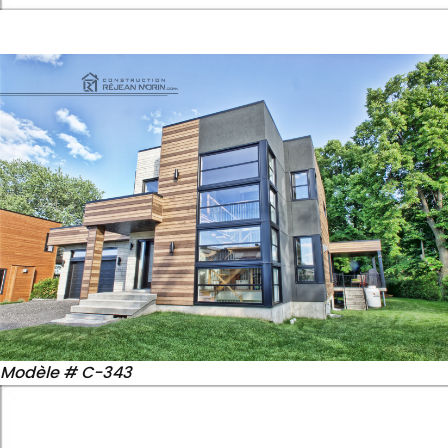
Modèle # C-343